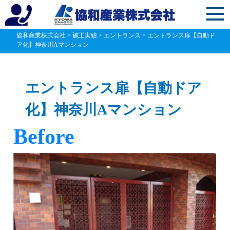
協和産業株式会社
>
施工実績
>
エントランス
>
エントランス扉【自動ド
ア化】神奈川Aマンション
エントランス扉【自動ドア
化】神奈川Aマンション
Before