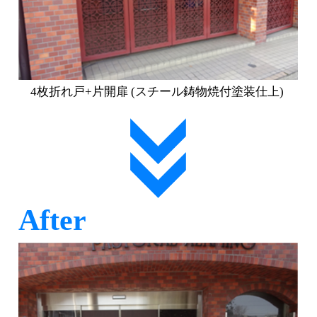
4枚折れ戸+片開扉 (スチール鋳物焼付塗装仕上)
After